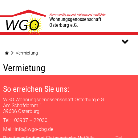
Kommen Sie zu uns! Wohnen und wohlfühlen
Wohnungsgenossenschaft
Osterburg e.G.
Vermietung
Vermietung
So erreichen Sie uns:
WGO Wohnungsgenossenschaft Osterburg e.G.
Am Schafdamm 1
39606 Osterburg
Tel: 03937 – 22030
Mail: info@wgo-obg.de