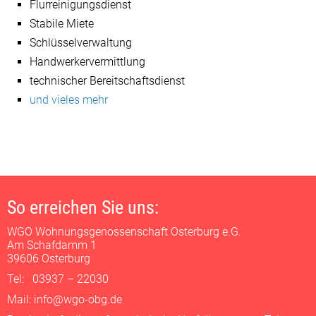
Flurreinigungsdienst
Stabile Miete
Schlüsselverwaltung
Handwerkervermittlung
technischer Bereitschaftsdienst
und vieles mehr
So erreichen Sie uns:
WGO Wohnungsgenossenschaft Osterburg e.G.
Am Schafdamm 1
39606 Osterburg
Tel: 03937 – 22030
Mail: info@wgo-obg.de